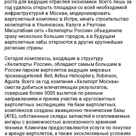
роста для ведущих отраслей экономики. Всего лишь за
год удалось открыть площадки со всей необходимой
инфраструктурой в Москве, модернизировать
вертолетный комплекс в Истре, начать строительство
хелипортов в Ульяновске, Калуге и Реутове.
Масштабная сеть «Хелипорты России» объединила
сразу несколько больших городов, а в будущем
вертолетные хабы откроются в других крупнейших
регионах страны.
Сегодня комплексы, входящие в структуру
«Хелипорты России», обладают самым большим в
России парком вертолетов ведущих мировых
производителей: Bell, Airbus Helicopters, Robinson,
Agusta. Всего за год компания «Хелипорт Москва»
смогла добиться впечатляющих результатов,
совершив более 5000 вылетов по разным
направлениям и приняв участие в кругосветных
вертолетных экспедициях. На базе вертолетных
комплексов созданы авиационно-технические базы
(АТБ), собственные склады запчастей и отапливаемые
ангары с возможностью всесезонного хранения
техники. Клиентам предоставляются услуги по покупке
и аренде вертолетов, а также эксклюзивные условиях