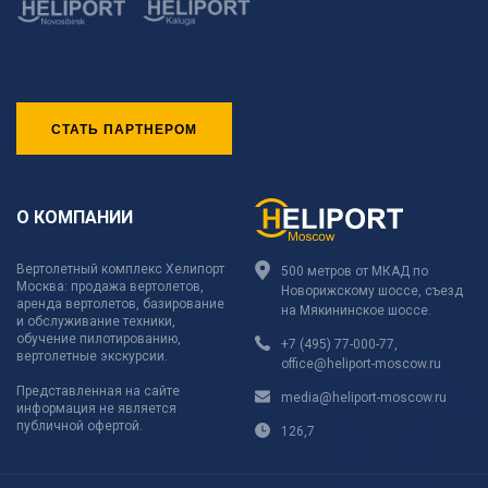
СТАТЬ ПАРТНЕРОМ
О КОМПАНИИ
Вертолетный комплекс Хелипорт
500 метров от МКАД по
Москва: продажа вертолетов,
Новорижскому шоссе, съезд
аренда вертолетов, базирование
на Мякининское шоссе.
и обслуживание техники,
обучение пилотированию,
+7 (495) 77-000-77
,
вертолетные экскурсии.
office@heliport-moscow.ru
Представленная на сайте
media@heliport-moscow.ru
информация не является
публичной офертой.
126,7