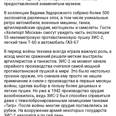
предоставленной знаменитым музеем.
В коллекции Вадима Задорожного собрано более 500
экспонатов различных эпох, в том числе уникальные
ретро автомобили, военные машины, танки,
артиллерийские орудия, мотоциклы и самолеты. Гости
«Хелипорт Москва» смогут увидеть часть экспозиции:
55-милиметровую противотанковую пушку ЗИС-2,
легкий танк Т-60 и автомобиль ГАЗ-67.
В период войны техника всегда играла важную роль, а
исход многих сражений решали меткие выстрелы
артиллеристов и танкистов. ЗИС-2 на момент начала
серийного производства считался самой мощной
противотанковой пушкой в мире. Это было настолько
грозное оружие, что сначала ему просто не нашли
применение и сняли с производства в первые месяцы
войны, сделав выбор в пользу более дешевых и
легких пушек. Но уже в 1942 производство орудия
возобновилось, ведь ЗИС-2 был способен справиться
даже с тяжелобронированными немецкими танками
«Тигр». После войны многие орудия поставлялись за
рубеж. На вооружении армий некоторых государств
ЗИС-2 находится и по сей день.