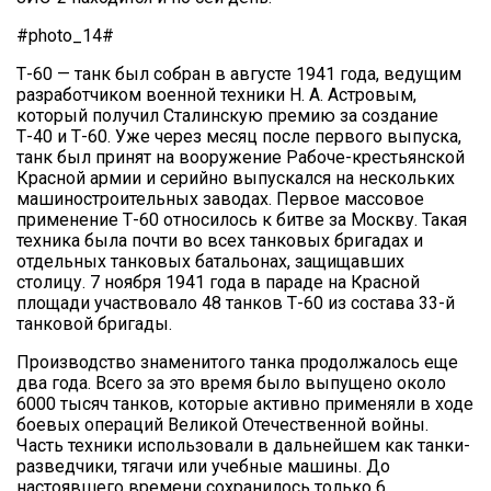
#photo_14#
Т-60 — танк был собран в августе 1941 года, ведущим
разработчиком военной техники Н. А. Астровым,
который получил Сталинскую премию за создание
Т-40 и Т-60. Уже через месяц после первого выпуска,
танк был принят на вооружение Рабоче-крестьянской
Красной армии и серийно выпускался на нескольких
машиностроительных заводах. Первое массовое
применение Т-60 относилось к битве за Москву. Такая
техника была почти во всех танковых бригадах и
отдельных танковых батальонах, защищавших
столицу. 7 ноября 1941 года в параде на Красной
площади участвовало 48 танков Т-60 из состава 33-й
танковой бригады.
Производство знаменитого танка продолжалось еще
два года. Всего за это время было выпущено около
6000 тысяч танков, которые активно применяли в ходе
боевых операций Великой Отечественной войны.
Часть техники использовали в дальнейшем как танки-
разведчики, тягачи или учебные машины. До
настоявшего времени сохранилось только 6