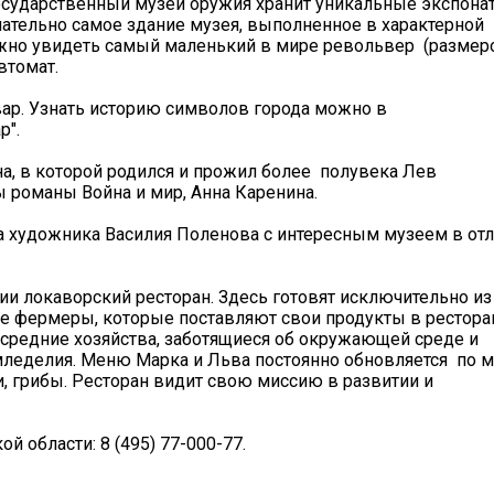
государственный музей оружия хранит уникальные экспона
ательно самое здание музея, выполненное в характерной
жно увидеть самый маленький в мире револьвер (размер
втомат.
вар. Узнать историю символов города можно в
р".
на, в которой родился и прожил более полувека Лев
 романы Война и мир, Анна Каренина.
ба художника Василия Поленова с интересным музеем в от
ии локаворский ресторан. Здесь готовят исключительно из
се фермеры, которые поставляют свои продукты в рестора
и средние хозяйства, заботящиеся об окружающей среде и
мледелия. Меню Марка и Льва постоянно обновляется по 
и, грибы. Ресторан видит свою миссию в развитии и
й области: 8 (495) 77-000-77.