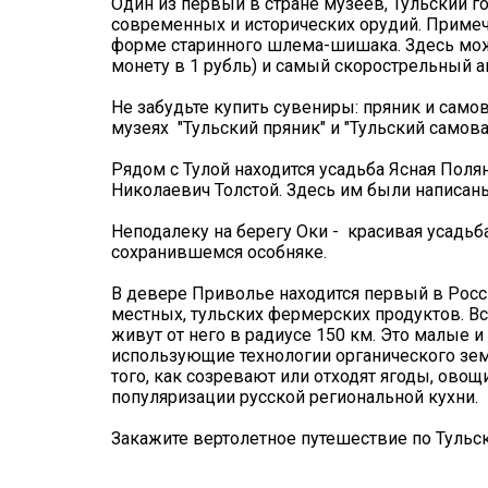
Один из первый в стране музеев, Тульский 
современных и исторических орудий. Примеч
форме старинного шлема-шишака. Здесь мо
монету в 1 рубль) и самый скорострельный а
Не забудьте купить сувениры: пряник и само
музеях "Тульский пряник" и "Тульский самова
Рядом с Тулой находится усадьба Ясная Поля
Николаевич Толстой. Здесь им были написаны
Неподалеку на берегу Оки - красивая усадь
сохранившемся особняке.
В девере Приволье находится первый в Росс
местных, тульских фермерских продуктов. В
живут от него в радиусе 150 км. Это малые 
использующие технологии органического зе
того, как созревают или отходят ягоды, овощ
популяризации русской региональной кухни.
Закажите вертолетное путешествие по Тульско