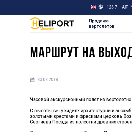
126.7 — AIP
Продажа
вертолетов
МАРШРУТ НА ВЫХОД
30.03.2018
Часовой экскурсионный полет из вертолетно
С высоты вы увидите: архитектурный ансам
золотыми крестами и фресками церковь Возн
Сергиева Посада из полсотни древних строен