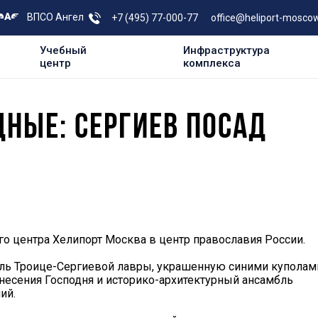
ВПСО Ангел
+7 (495) 77-000-77
office@heliport-moscow
Учебный
Инфраструктура
центр
комплекса
НЫЕ: СЕРГИЕВ ПОСАД
го центра Хелипорт Москва в центр православия России.
бль Троице-Сергиевой лавры, украшенную синими куполам
есения Господня и историко-архитектурный ансамбль
ий.