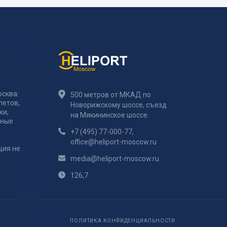
сква:
500 метров от МКАД по
летов,
Новорижскому шоссе, съезд
ки,
на Мякининское шоссе.
тные
+7 (495) 77-000-77
,
office@heliport-moscow.ru
ция не
media@heliport-moscow.ru
126,7
ПОЛИТИКА КОНФИДЕНЦИАЛЬНОСТИ