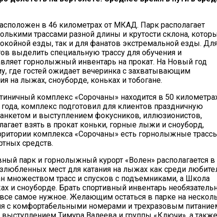
асположен в 46 километрах от МКАД. Парк располагает
ькими трассами разной длины и крутости склона, котор
окойной езды, так и для фанатов экстремальной езды. Для 
тов выделить специальную трассу для обучения и
авляет горнолыжный инвентарь на прокат. На Новый год
у, где гостей ожидает вечеринка с захватывающим
ия на лыжах, сноуборде, коньках и тобогане.
тиничный комплекс «Сорочаны» находится в 50 километрах
года, комплекс подготовил для клиентов праздничную
банкетом и выступлением фокусников, иллюзионистов,
лагает взять в прокат коньки, горные лыжи и сноуборд,
рритории комплекса «Сорочаны» есть горнолыжные трассы
ртных средств.
ный парк и горнолыжный курорт «Волен» располагается в
излюбленных мест для катания на лыжах как среди любите
ан множеством трасс и спусков с подъемниками, а Школа
ах и сноуборде. Брать спортивный инвентарь необязатель
 все самое нужное. Желающим остаться в парке на нескол
ня с комфортабельными номерами и трехразовым питанием
с выступлением Тимура Валеева и группы «Ключи», а такж