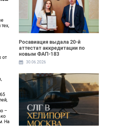
ые
тех,
Росавиация выдала 20-й
аттестат аккредитации по
новым ФАП-183
 от
30.06.2026
,
 65
лей,
но –
ько
. На
е