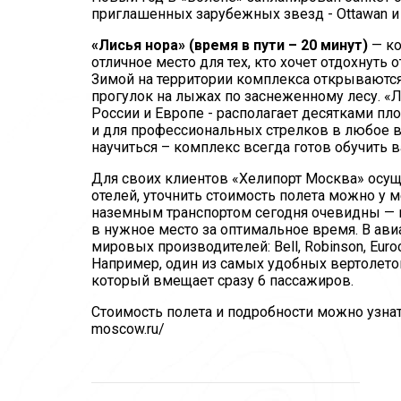
приглашенных зарубежных звезд - Ottawan и 
«Лисья нора» (время в пути – 20 минут)
— ко
отличное место для тех, кто хочет отдохнуть
Зимой на территории комплекса открываются
прогулок на лыжах по заснеженному лесу. «
России и Европе - располагает десятками пло
и для профессиональных стрелков в любое вре
научиться – комплекс всегда готов обучить в
Для своих клиентов «Хелипорт Москва» осущ
отелей, уточнить стоимость полета можно у
наземным транспортом сегодня очевидны — вн
в нужное место за оптимальное время. В ав
мировых производителей: Bell, Robinson, Eur
Например, один из самых удобных вертолетов
который вмещает сразу 6 пассажиров.
Стоимость полета и подробности можно узнать п
moscow.ru/