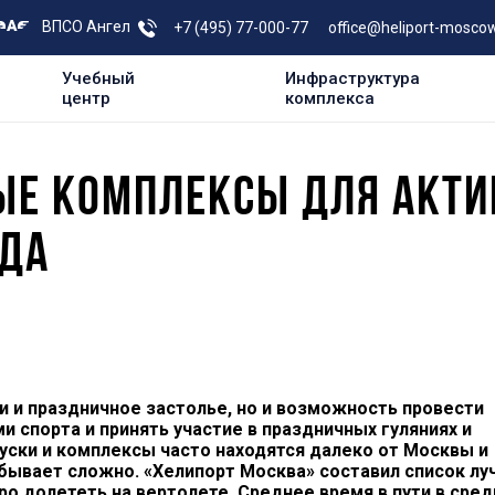
ВПСО Ангел
+7 (495) 77-000-77
office@heliport-moscow
Учебный
Инфраструктура
центр
комплекса
ЫЕ КОМПЛЕКСЫ ДЛЯ АКТИ
ОДА
и и праздничное застолье, но и возможность провести
и спорта и принять участие в праздничных гуляниях и
ски и комплексы часто находятся далеко от Москвы и
бывает сложно. «Хелипорт Москва» составил список лу
о долететь на вертолете. Среднее время в пути в сре