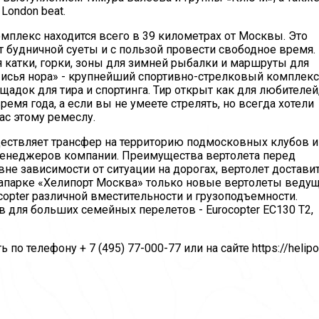
London beat.
мплекс находится всего в 39 километрах от Москвы. Это
 от будничной суеты и с пользой провести свободное время.
 катки, горки, зоны для зимней рыбалки и маршруты для
Лисья нора» - крупнейший спортивно-стрелковый комплекс
щадок для тира и спортинга. Тир открыт как для любителей,
мя года, а если вы не умеете стрелять, но всегда хотели
ас этому ремеслу.
ествляет трансфер на территорию подмосковных клубов и
 менеджеров компании. Преимущества вертолета перед
е зависимости от ситуации на дорогах, вертолет доставит
иапарке «Хелипорт Москва» только новые вертолеты веду
ocopter различной вместительности и грузоподъемности.
 для больших семейных перелетов - Eurocopter ЕС130 T2,
о телефону + 7 (495) 77-000-77 или на сайте https://helipo