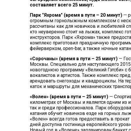
составляет всего 25 минут.
Парк "Яхрома" (время в пути – 20 минут)
— р
огромным горнолыжным комплексом с нескол
рассчитаны как для новичков и любителей сп
кто неуверенно стоит на лыжах, комплекс го
инструкторов. Парк «Яхрома» также предост
комплекс приготовил праздничную программ
фейерверком, open-bar, а также ночные катан
«Сорочаны» (время в пути – 25 минут)
— Гос
Москвы. Специально для наступающего 2015 
новогоднюю программу «Великий Гэтсби» с 
вокалистов и артистов. Также комплекс пред
арендовать снегоходы и квадроциклы. На те
каток и маршруты для механических транспо
«Волен» (время в пути – 25 минут)
— Спортив
километрах от Москвы и является одним из 
так и среди профессионалов. Парк оборудов
катания обучит новичков езде на горных лыж
«Волен» всегда готов предоставить в прокат
дней доступна гостиница европейского уров
Новый год в «Волене» запланирован банкет 