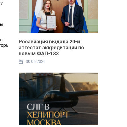
 7
вы
ат
Росавиация выдала 20-й
горь
аттестат аккредитации по
новым ФАП-183
30.06.2026