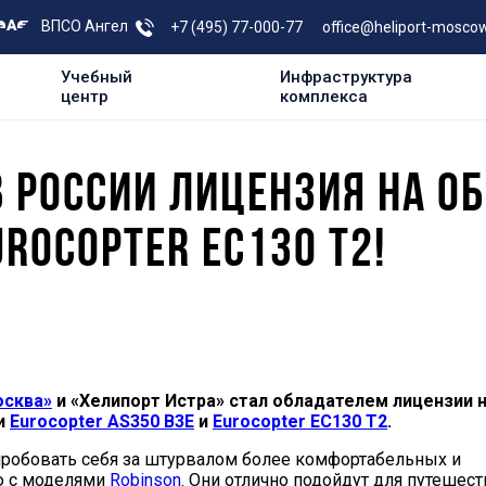
ВПСО Ангел
+7 (495) 77-000-77
office@heliport-moscow
Учебный
Инфраструктура
центр
комплекса
В РОССИИ ЛИЦЕНЗИЯ НА О
ROCOPTER EC130 T2!
осква»
и «Хелипорт Истра» стал обладателем лицензии 
и
Eurocopter AS350 B3E
и
Eurocopter EC130 T2
.
пробовать себя за штурвалом более комфортабельных и
ю с моделями
Robinson
. Они отлично подойдут для путешес