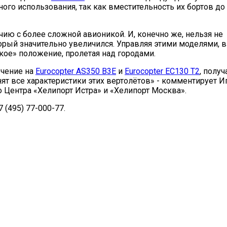
ого использования, так как вместительность их бортов до
ию с более сложной авионикой. И, конечно же, нельзя не
орый значительно увеличился. Управляя этими моделями, 
кое» положение, пролетая над городами.
учение на
Eurocopter AS350 B3E
и
Eurocopter EC130 T2
, получ
ят все характеристики этих вертолётов» - комментирует И
 Центра «Хелипорт Истра» и «Хелипорт Москва».
 (495) 77-000-77.