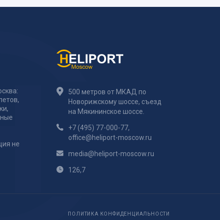
сква:
500 метров от МКАД по
летов,
Новорижскому шоссе, съезд
ки,
на Мякининское шоссе.
тные
+7 (495) 77-000-77
,
office@heliport-moscow.ru
ция не
media@heliport-moscow.ru
126,7
ПОЛИТИКА КОНФИДЕНЦИАЛЬНОСТИ