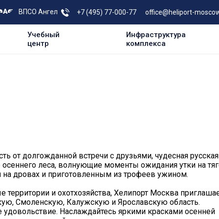
ВПСО Ангел
+7 (495) 77-000-77
office@heliport-moscow
Учебный
Инфраструктура
центр
комплекса
ть от долгожданной встречи с друзьями, чудесная русская
 осеннего леса, волнующие моменты ожидания утки на тя
 на дровах и приготовленным из трофеев ужином.
е территории и охотхозяйства, Хелипорт Москва приглаша
скую, Смоленскую, Калужскую и Ярославскую область.
ее удовольствие. Наслаждайтесь яркими красками осенней