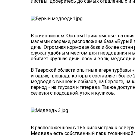
листвы, доберитесь до самых отдаленных и и
В живописном Южном Приильменье, на слиян
малыми озерами, расположена база «Бурый 
дичь. Огромная кормовая база и более сотн
служат удобным местом для гнездования и в
обитает крупная дичь: лось и волк, медведь и
В Тверской области опытные егеря турбазы 
угодьях, площадь которых составляет более 2
медведя с вышек и лобазов, на берлоге, на к
период - на глухаря и тетерева. Также доступн
селезня с подсадной, уток и куликов.
В расположенном в 185 километрах к северу
Медведь есть собственный парк гусеничной 