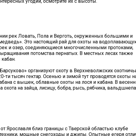
нтересных угодий, осмотрите их с высоты.
ии рек Ловать, Пола и Верготь, окруженных большими и
медведь». Это настоящий рай для охоты на водоплавающу
и рек и озер, соединяющиеся многочисленными протоками,
ыращивания потомства пернатых. В местных лесах также
 кабан.
«Барсуково» организуют охоту в Верхневолжских охотничь
0-ти тысяч гектар. Осенью и зимой тут проводятся охоты н
абана с вышек, облавные охоты на лося и кабана. В весенн
а охота на зайца, лисицу, бобра, рысь, рябчика, вальдшнепа
 от Ярославля близ границы с Тверской областью клубе
техники, мощные снегоходы и джипы. Опытные егеря отли