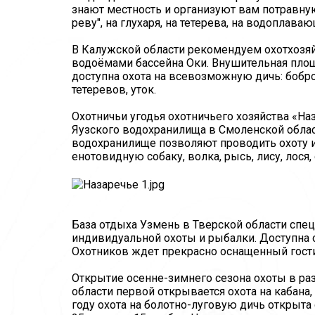
знают местность и организуют вам потравную 
реву", на глухаря, на тетерева, на водоплава
В Калужской области рекомендуем охотхозя
водоёмами бассейна Оки. Внушительная площа
доступна охота на всевозможную дичь: бобров
тетеревов, уток.
Охотничьи угодья охотничьего хозяйства «Н
Яузского водохранилища в Смоленской облас
водохранилище позволяют проводить охоту и 
енотовидную собаку, волка, рысь, лису, лося, 
База отдыха Узмень в Тверской области спец
индивидуальной охоты и рыбалки. Доступна ох
Охотников ждет прекрасно оснащенный гост
Открытие осенне-зимнего сезона охоты в ра
области первой открывается охота на кабана
году охота на болотно-луговую дичь открыта 