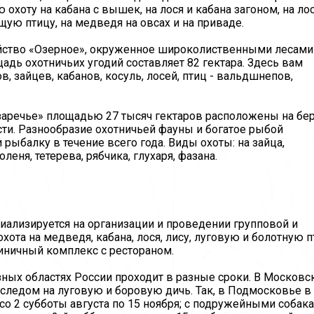
охоту на кабана с вышек, на лося и кабана загоном, на лос
ющую птицу, на медведя на овсах и на приваде.
йство «Озерное», окруженное широколиственными лесами
дь охотничьих угодий составляет 82 гектара. Здесь вам
, зайцев, кабанов, косуль, лосей, птиц - вальдшнепов,
азаречье» площадью 27 тысяч гектаров расположены на бе
ти. Разнообразие охотничьей фауны и богатое рыбой
рыбалку в течение всего года. Виды охоты: на зайца,
оленя, тетерева, рябчика, глухаря, фазана.
иализируется на организации и проведении групповой и
ота на медведя, кабана, лося, лису, луговую и болотную п
иничный комплекс с рестораном.
зных областях России проходит в разные сроки. В Московс
, следом на луговую и боровую дичь. Так, в Подмосковье в
со 2 субботы августа по 15 ноября; с подружейными собак