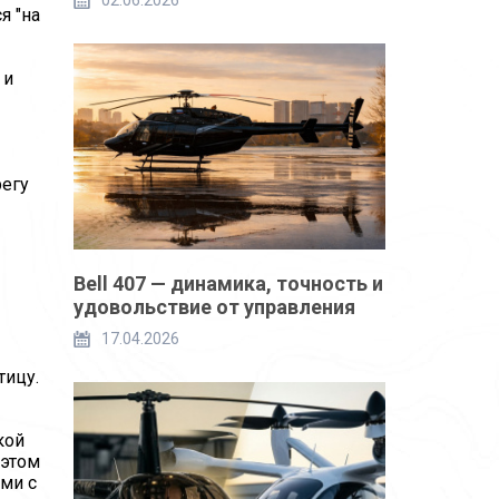
02.06.2026
я "на
 и
регу
Bell 407 — динамика, точность и
удовольствие от управления
17.04.2026
тицу.
кой
 этом
ами с