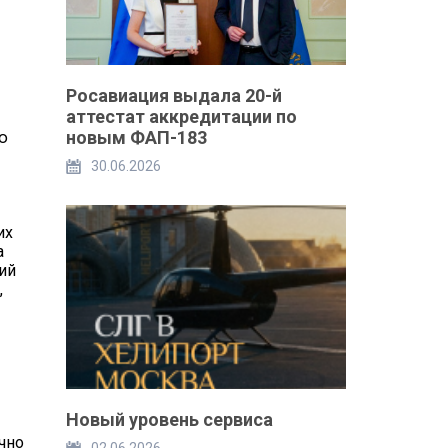
Росавиация выдала 20-й
аттестат аккредитации по
новым ФАП-183
ю
30.06.2026
их
а
ий
,
Новый уровень сервиса
чно