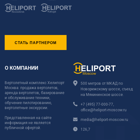
СТАТЬ ПАРТНЕРОМ
О КОМПАНИИ
Вертолетный комплекс Хелипорт
500 метров от МКАД по
Москва: продажа вертолетов,
Новорижскому шоссе, съезд
аренда вертолетов, базирование
на Мякининское шоссе.
и обслуживание техники,
обучение пилотированию,
+7 (495) 77-000-77
,
вертолетные экскурсии.
office@heliport-moscow.ru
Представленная на сайте
media@heliport-moscow.ru
информация не является
публичной офертой.
126,7