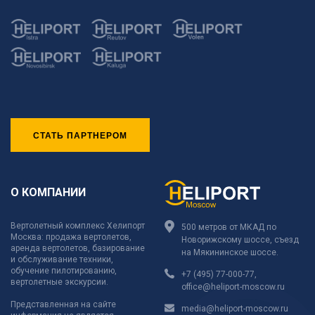
СТАТЬ ПАРТНЕРОМ
О КОМПАНИИ
Вертолетный комплекс Хелипорт
500 метров от МКАД по
Москва: продажа вертолетов,
Новорижскому шоссе, съезд
аренда вертолетов, базирование
на Мякининское шоссе.
и обслуживание техники,
обучение пилотированию,
+7 (495) 77-000-77
,
вертолетные экскурсии.
office@heliport-moscow.ru
Представленная на сайте
media@heliport-moscow.ru