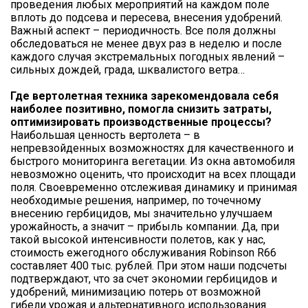
проведения любых мероприятий на каждом поле
вплоть до подсева и пересева, внесения удобрений.
Важный аспект – периодичность. Все поля должны
обследоваться не менее двух раз в неделю и после
каждого случая экстремальных погодных явлений –
сильных дождей, града, шквалистого ветра…
Где вертолетная техника зарекомендовала себя
наиболее позитивно, помогла снизить затраты,
оптимизировать производственные процессы?
Наибольшая ценность вертолета – в
непревзойденных возможностях для качественного и
быстрого мониторинга вегетации. Из окна автомобиля
невозможно оценить, что происходит на всех площади
поля. Своевременно отслеживая динамику и принимая
необходимые решения, например, по точечному
внесению гербицидов, мы значительно улучшаем
урожайность, а значит – прибыль компании. Да, при
такой высокой интенсивности полетов, как у нас,
стоимость ежегодного обслуживания Robinson R66
составляет 400 тыс. рублей. При этом наши подсчеты
подтверждают, что за счет экономии гербицидов и
удобрений, минимизацию потерь от возможной
гибели урожая и альтернативного использования