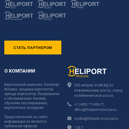
СТАТЬ ПАРТНЕРОМ
О КОМПАНИИ
Вертолетный комплекс Хелипорт
500 метров от МКАД по
Москва: продажа вертолетов,
Новорижскому шоссе, съезд
аренда вертолетов, базирование
на Мякининское шоссе.
и обслуживание техники,
обучение пилотированию,
+7 (495) 77-000-77
,
вертолетные экскурсии.
office@heliport-moscow.ru
Представленная на сайте
media@heliport-moscow.ru
информация не является
публичной офертой.
126,7