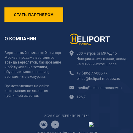
СТАТЬ ПАРТНЕРОМ
О КОМПАНИИ
Вертолетный комплекс Хелипорт
500 метров от МКАД по
Москва: продажа вертолетов,
Новорижскому шоссе, съезд
аренда вертолетов, базирование
на Мякининское шоссе.
и обслуживание техники,
обучение пилотированию,
+7 (495) 77-000-77
,
вертолетные экскурсии.
office@heliport-moscow.ru
Представленная на сайте
media@heliport-moscow.ru
информация не является
публичной офертой.
126,7
2026 ООО "ХЕЛИПОРТ СТК"