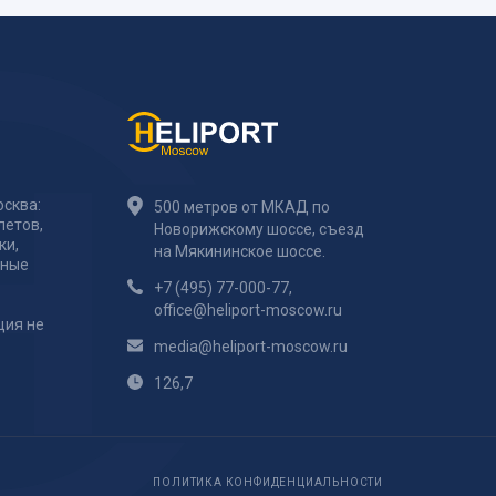
сква:
500 метров от МКАД по
летов,
Новорижскому шоссе, съезд
ки,
на Мякининское шоссе.
тные
+7 (495) 77-000-77
,
office@heliport-moscow.ru
ция не
media@heliport-moscow.ru
126,7
ПОЛИТИКА КОНФИДЕНЦИАЛЬНОСТИ