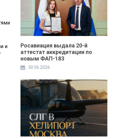
тями
Росавиация выдала 20-й
ми и
аттестат аккредитации по
ь
новым ФАП-183
30.06.2026