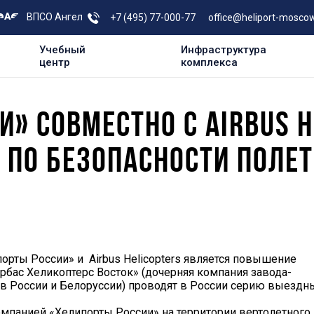
ВПСО Ангел
+7 (495) 77-000-77
office@heliport-moscow
Учебный
Инфраструктура
центр
комплекса
» СОВМЕСТНО С AIRBUS H
 ПО БЕЗОПАСНОСТИ ПОЛЕТ
рты России» и Airbus Helicopters является повышение
рбас Хеликоптерс Восток» (дочерняя компания завода-
 в России и Белоруссии) проводят в России серию выездн
 компанией «Хелипорты России» на территории вертолетного