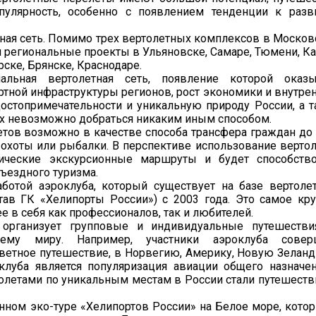
пулярность, особенно с появлением тенденции к разв
ная сеть. Помимо трех вертолетных комплексов в Моско
ся региональные проекты в Ульяновске, Самаре, Тюмени, Ка
ске, Брянске, Краснодаре.
ьная вертолетная сеть, появление которой оказы
ртной инфраструктуры регионов, рост экономики и внутре
остопримечательности и уникальную природу России, а 
ых невозможно добраться никаким иным способом.
тов возможно в качестве способа трансфера граждан до
 охоты или рыбалки. В перспективе использование верто
тические экскурсионные маршруты и будет способство
въездного туризма.
отой аэроклуба, который существует на базе вертоле
тав ГК «Хелипорты России») с 2003 года. Это самое кр
 в себя как профессионалов, так и любителей.
организует групповые и индивидуальные путешестви
му миру. Например, участники аэроклуба совер
осветное путешествие, в Норвегию, Америку, Новую Зелан
клуба является популяризация авиации общего назначе
олетами по уникальным местам в России стали путешеств
ном эко-туре «Хелипортов России» на Белое море, кото