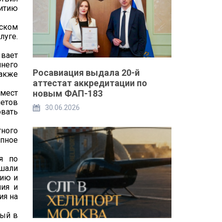
итию
вском
луге.
вает
ннего
Росавиация выдала 20-й
также
аттестат аккредитации по
 мест
новым ФАП-183
летов
30.06.2026
вать
тного
упное
я по
шали
дию и
ния и
ия на
рый в