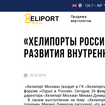
126.7 — AIP
Продажа
вертолетов
«ХЕЛИПОРТЫ РОССИ
РАЗВИТИЯ ВНУТРЕН
26.02.2016
«Хелипорт Москва» (входит в ГК «Хелипорты
форуме «Отдых в России». Сегодня, 26 фев
директора «Хелипорт Москва» Михаил Демид
В своем выступлении на тему: «Хелипорт
туризма» Михаил Демидов рассказал, что в