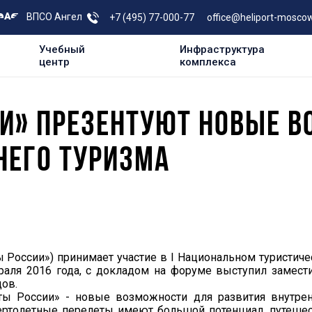
ВПСО Ангел
+7 (495) 77-000-77
office@heliport-moscow
Учебный
Инфраструктура
центр
комплекса
И» ПРЕЗЕНТУЮТ НОВЫЕ 
НЕГО ТУРИЗМА
 России») принимает участие в I Национальном туристич
раля 2016 года, с докладом на форуме выступил замест
ов.
ы России» - новые возможности для развития внутрен
ертолетные перелеты имеют большой потенциал, путеше