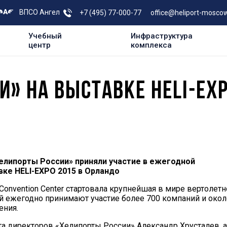
ВПСО Ангел
+7 (495) 77-000-77
office@heliport-moscow
Учебный
Инфраструктура
центр
комплекса
И» НА ВЫСТАВКЕ HELI-EX
елипорты России» приняли участие в ежегодной
ке HELI-EXPO 2015 в Орландо
Convention Center стартовала крупнейшая в мире вертолетн
ой ежегодно принимают участие более 700 компаний и окол
ения.
та директоров «Хелипорты России» Александр Хрусталев, а