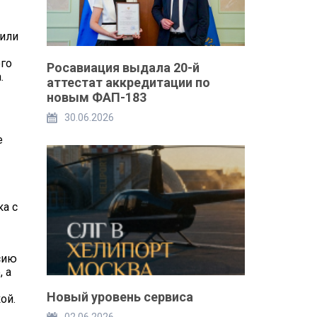
дили
ого
Росавиация выдала 20-й
.
аттестат аккредитации по
новым ФАП-183
30.06.2026
e
а с
сию
 а
Новый уровень сервиса
ой.