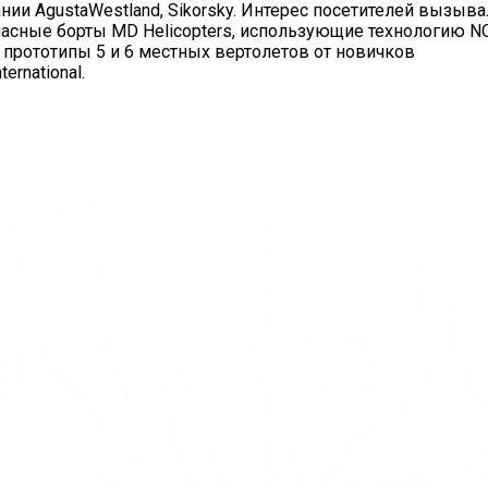
ии AgustaWestland, Sikorsky. Интерес посетителей вызыва
опасные борты MD Helicopters, использующие технологию N
е прототипы 5 и 6 местных вертолетов от новичков
ernational.