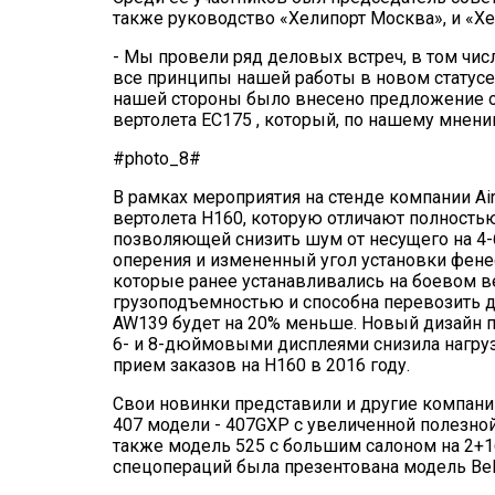
также руководство «Хелипорт Москва», и «Хе
- Мы провели ряд деловых встреч, в том числ
все принципы нашей работы в новом статусе
нашей стороны было внесено предложение о
вертолета ЕС175 , который, по нашему мнени
#photo_8#
В рамках мероприятия на стенде компании Air
вертолета H160, которую отличают полность
позволяющей снизить шум от несущего на 4-
оперения и измененный угол установки фенес
которые ранее устанавливались на боевом в
грузоподъемностью и способна перевозить до
AW139 будет на 20% меньше. Новый дизайн п
6- и 8-дюймовыми дисплеями снизила нагрузку
прием заказов на H160 в 2016 году.
Свои новинки представили и другие компани
407 модели - 407GXP с увеличенной полезной 
также модель 525 с большим салоном на 2+
спецопераций была презентована модель Bell 