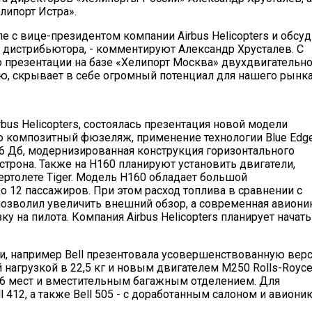
липорт Истра».
е с вице-президентом компании Airbus Helicopters и обсу
 дистрибьютора, - комментируют Александр Хрусталев. С
 презентации на базе «Хелипорт Москва» двухдвигательн
ю, скрывает в себе огромный потенциал для нашего рынка
bus Helicopters, состоялась презентация новой модели
ю композитный фюзеляж, применение технологии Blue Edg
6 Дб, модернизированная конструкция горизонтального
трона. Также на H160 планируют установить двигатели,
ертолете Tiger. Модель H160 обладает большой
 12 пассажиров. При этом расход топлива в сравнении с
озволил увеличить внешний обзор, а современная авионик
 на пилота. Компания Airbus Helicopters планирует начать
и, например Bell презентовала усовершенствованную вер
нагрузкой в 22,5 кг и новым двигателем M250 Rolls-Royce,
16 мест и вместительным багажным отделением. Для
412, а также Bell 505 - с доработанным салоном и авионик