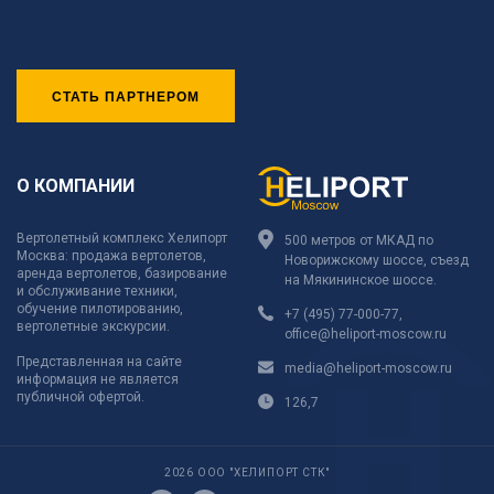
СТАТЬ ПАРТНЕРОМ
О КОМПАНИИ
Вертолетный комплекс Хелипорт
500 метров от МКАД по
Москва: продажа вертолетов,
Новорижскому шоссе, съезд
аренда вертолетов, базирование
на Мякининское шоссе.
и обслуживание техники,
обучение пилотированию,
+7 (495) 77-000-77
,
вертолетные экскурсии.
office@heliport-moscow.ru
Представленная на сайте
media@heliport-moscow.ru
информация не является
публичной офертой.
126,7
2026 ООО "ХЕЛИПОРТ СТК"