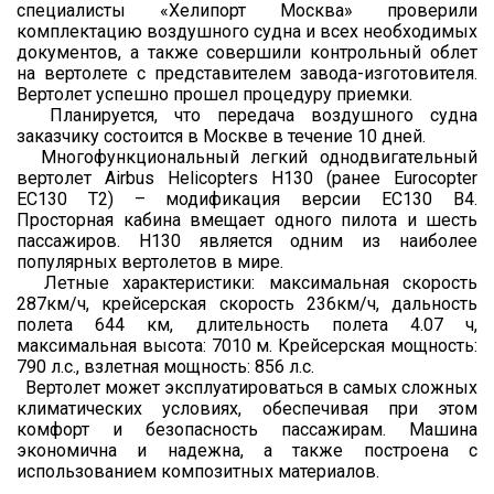
специалисты «Хелипорт Москва» проверили
комплектацию воздушного судна и всех необходимых
документов, а также совершили контрольный облет
на вертолете с представителем завода-изготовителя.
Вертолет успешно прошел процедуру приемки.
Планируется, что передача воздушного судна
заказчику состоится в Москве в течение 10 дней.
Многофункциональный легкий однодвигательный
вертолет Airbus Helicopters H130 (ранее Eurocopter
EC130 T2) – модификация версии EC130 B4.
Просторная кабина вмещает одного пилота и шесть
пассажиров. Н130 является одним из наиболее
популярных вертолетов в мире.
Летные характеристики: максимальная скорость
287км/ч, крейсерская скорость 236км/ч, дальность
полета 644 км, длительность полета 4.07 ч,
максимальная высота: 7010 м. Крейсерская мощность:
790 л.с., взлетная мощность: 856 л.с.
Вертолет может эксплуатироваться в самых сложных
климатических условиях, обеспечивая при этом
комфорт и безопасность пассажирам. Машина
экономична и надежна, а также построена с
использованием композитных материалов.