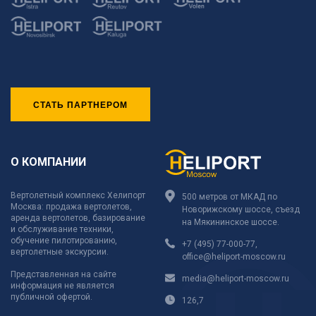
СТАТЬ ПАРТНЕРОМ
О КОМПАНИИ
Вертолетный комплекс Хелипорт
500 метров от МКАД по
Москва: продажа вертолетов,
Новорижскому шоссе, съезд
аренда вертолетов, базирование
на Мякининское шоссе.
и обслуживание техники,
обучение пилотированию,
+7 (495) 77-000-77
,
вертолетные экскурсии.
office@heliport-moscow.ru
Представленная на сайте
media@heliport-moscow.ru
информация не является
публичной офертой.
126,7