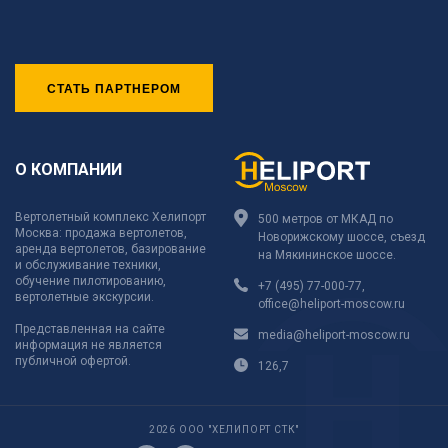
СТАТЬ ПАРТНЕРОМ
О КОМПАНИИ
Вертолетный комплекс Хелипорт
500 метров от МКАД по
Москва: продажа вертолетов,
Новорижскому шоссе, съезд
аренда вертолетов, базирование
на Мякининское шоссе.
и обслуживание техники,
обучение пилотированию,
+7 (495) 77-000-77
,
вертолетные экскурсии.
office@heliport-moscow.ru
Представленная на сайте
media@heliport-moscow.ru
информация не является
публичной офертой.
126,7
2026 ООО "ХЕЛИПОРТ СТК"