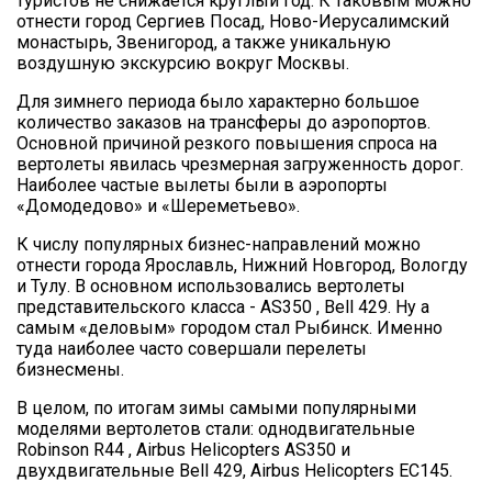
туристов не снижается круглый год. К таковым можно
отнести город Сергиев Посад, Ново-Иерусалимский
монастырь, Звенигород, а также уникальную
воздушную экскурсию вокруг Москвы.
Для зимнего периода было характерно большое
количество заказов на трансферы до аэропортов.
Основной причиной резкого повышения спроса на
вертолеты явилась чрезмерная загруженность дорог.
Наиболее частые вылеты были в аэропорты
«Домодедово» и «Шереметьево».
К числу популярных бизнес-направлений можно
отнести города Ярославль, Нижний Новгород, Вологду
и Тулу. В основном использовались вертолеты
представительского класса - AS350 , Bell 429. Ну а
самым «деловым» городом стал Рыбинск. Именно
туда наиболее часто совершали перелеты
бизнесмены.
В целом, по итогам зимы самыми популярными
моделями вертолетов стали: однодвигательные
Robinson R44 , Airbus Helicopters AS350 и
двухдвигательные Bell 429, Airbus Helicopters EC145.