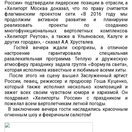
России» подтвердили лидерские позиции в отрасли, а
«Хелипорт Москва доказал, что по праву считается
флагманским проектом сети. «В 2016 году мы
продолжим активное развитие и планируем
реализовать проекты по созданию
многофункциональных вертолетных комплексов
«Хелипорт Реутов», а также в Ульяновске, Калуге и
других городах», - сказал А.А. Хрусталев.
Гостей вечера ждали сюрпризы, а отличное
настроение гарантировала специальная
развлекательная программа. Теплую и дружескую
атмосферу празднику задала группа «Формула света»,
которая исполнила известные и любимые всеми хиты.
После этого на сцену вышел Заслуженный артист
России, певец, режиссер и продюсер Гоша Куценко,
который также исполнил несколько композиций и
зажег всех своим чувством юмора и харизмой. Он
поздравил «Хелипорты России» с праздником и
пожелал всем вертолетчикам летной погоды.
В заключение вечера гости насладились красочным
огненным шоу и фееричным салютом!