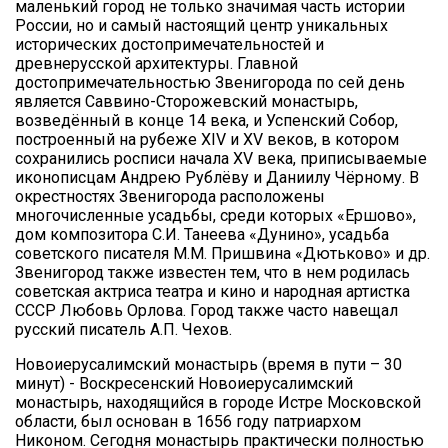
маленький город не только значимая часть истории
России, но и самый настоящий центр уникальных
исторических достопримечательностей и
древнерусской архитектуры. Главной
достопримечательностью Звенигорода по сей день
является Саввино-Сторожевский монастырь,
возведённый в конце 14 века, и Успенский Собор,
построенный на рубеже XIV и XV веков, в котором
сохранились росписи начала XV века, приписываемые
иконописцам Андрею Рублёву и Даниилу Чёрному. В
окрестностях Звенигорода расположены
многочисленные усадьбы, среди которых «Ершово»,
дом композитора С.И. Танеева «Дунино», усадьба
советского писателя М.М. Пришвина «Дютьково» и др.
Звенигород также известен тем, что в нем родилась
советская актриса театра и кино и народная артистка
СССР Любовь Орлова. Город также часто навещал
русский писатель А.П. Чехов.
Новоиерусалимский монастырь (время в пути – 30
минут) - Воскресенский Новоиерусалимский
монастырь, находящийся в городе Истре Московской
области, был основан в 1656 году патриархом
Никоном. Сегодня монастырь практически полностью