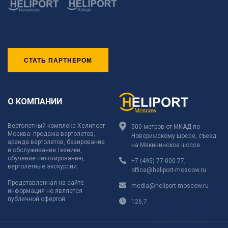
СТАТЬ ПАРТНЕРОМ
О КОМПАНИИ
Вертолетный комплекс Хелипорт
500 метров от МКАД по
Москва: продажа вертолетов,
Новорижскому шоссе, съезд
аренда вертолетов, базирование
на Мякининское шоссе.
и обслуживание техники,
обучение пилотированию,
+7 (495) 77-000-77
,
вертолетные экскурсии.
office@heliport-moscow.ru
Представленная на сайте
media@heliport-moscow.ru
информация не является
публичной офертой.
126,7