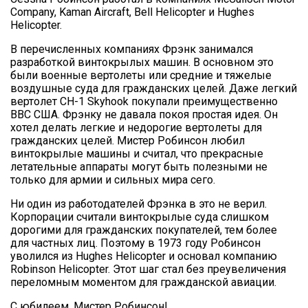
Company, Kaman Aircraft, Bell Helicopter и Hughes
Helicopter.
В перечисленных компаниях Фрэнк занимался
разработкой винтокрылых машин. В основном это
были военные вертолеты или средние и тяжелые
воздушные суда для гражданских целей. Даже легкий
вертолет CH-1 Skyhook покупали преимущественно
ВВС США. Фрэнку не давала покоя простая идея. Он
хотел делать легкие и недорогие вертолеты для
гражданских целей. Мистер Робинсон любил
винтокрылые машины и считал, что прекрасные
летательные аппараты могут быть полезными не
только для армии и сильных мира сего.
Ни один из работодателей Фрэнка в это не верил.
Корпорации считали винтокрылые суда слишком
дорогими для гражданских покупателей, тем более
для частных лиц. Поэтому в 1973 году Робинсон
уволился из Hughes Helicopter и основал компанию
Robinson Helicopter. Этот шаг стал без преувеличения
переломным моментом для гражданской авиации.
С юбилеем, Мистер Робинсон!