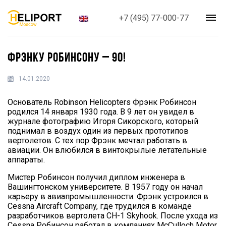
+7 (495) 77-000-77
ФРЭНКУ РОБИНСОНУ – 90!
14.01.2020
Основатель Robinson Helicopters Фрэнк Робинсон
родился 14 января 1930 года. В 9 лет он увидел в
журнале фотографию Игоря Сикорского, который
поднимал в воздух один из первых прототипов
вертолетов. С тех пор Фрэнк мечтал работать в
авиации. Он влюбился в винтокрылые летательные
аппараты.
Мистер Робинсон получил диплом инженера в
Вашингтонском университете. В 1957 году он начал
карьеру в авиапромышленности. Фрэнк устроился в
Cessna Aircraft Company, где трудился в команде
разработчиков вертолета CH-1 Skyhook. После ухода из
Cessna Робинсон работал в компаниях McCulloch Motor