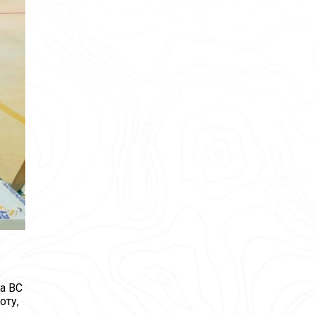
а ВС
оту,