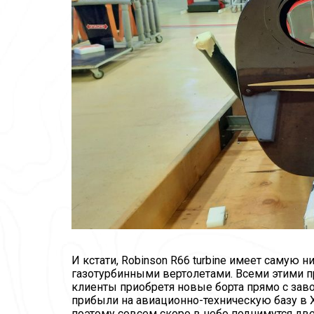
И кстати, Robinson R66 turbine имеет самую 
газотурбинными вертолетами. Всеми этими 
клиенты приобретя новые борта прямо с заво
прибыли на авиационно-техническую базу в Х
поэтому совсем скоро в небо поднимутся две