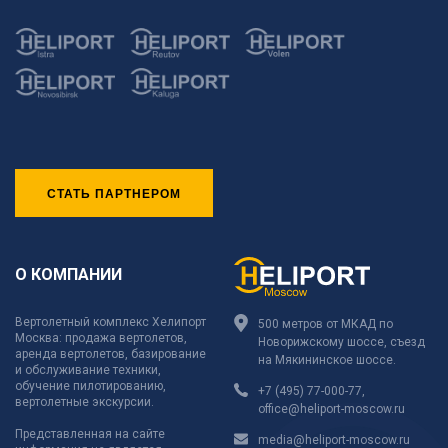
СТАТЬ ПАРТНЕРОМ
О КОМПАНИИ
Вертолетный комплекс Хелипорт
500 метров от МКАД по
Москва: продажа вертолетов,
Новорижскому шоссе, съезд
аренда вертолетов, базирование
на Мякининское шоссе.
и обслуживание техники,
обучение пилотированию,
+7 (495) 77-000-77
,
вертолетные экскурсии.
office@heliport-moscow.ru
Представленная на сайте
media@heliport-moscow.ru