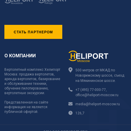
СТАТЬ ПАРТНЕРОМ
О КОМПАНИИ
Вертолетный комплекс Хелипорт
500 метров от МКАД по
Москва: продажа вертолетов,
Новорижскому шоссе, съезд
аренда вертолетов, базирование
на Мякининское шоссе.
и обслуживание техники,
обучение пилотированию,
+7 (495) 77-000-77
,
вертолетные экскурсии.
office@heliport-moscow.ru
Представленная на сайте
media@heliport-moscow.ru
информация не является
публичной офертой.
126,7