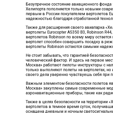
Безупречное состояние авиационного фонда 
Хелипорта пополняется только новыми совр
первым в России покупателем вертолетов Eur
надежностью благодаря отработанной техно
Также для расширения своего авиапарка «Х
вертолеты Eurocopter AS350 B3, Robinson R44
вертолетов Robinson по всему миру остается 
вертолет способен совершить посадку в реж
вертолеты Robinson остаются самыми надеж
Не стоит забывать, что гарантией безопасност
человеческий фактор. И здесь на первое ме
Москва» работают пилоты-инструкторы с нал
только выполняют полеты на вертолетах, но
своего дела уверенно чувствуешь себя при п
Важным элементом безопасности полетов явл
Москва» закуплены самые современные моде
аэронавигационные приборы, такие как рад
Также в целях безопасности на территории «
вертолетов в темное время суток, получивша
оснащена дневным и ночным светосигнальн