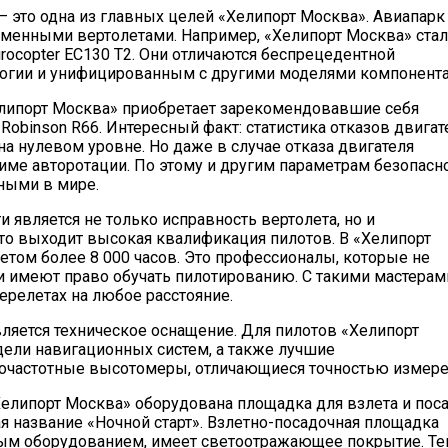
– это одна из главных целей «Хелипорт Москва». Авиапарк
еменными вертолетами. Например, «Хелипорт Москва» стал
ocopter EC130 T2. Они отличаются беспрецедентной
логии и унифицированным с другими моделями компонента
елипорт Москва» приобретает зарекомендовавшие себя
, Robinson R66. Интересный факт: статистика отказов двига
на нулевом уровне. Но даже в случае отказа двигателя
име авторотации. По этому и другим параметрам безопасн
ными в мире.
и является не только исправность вертолета, но и
сто выходит высокая квалификация пилотов. В «Хелипорт
етом более 8 000 часов. Это профессионалы, которые не
 и имеют право обучать пилотированию. С такими мастерам
ерелетах на любое расстояние.
яется техническое оснащение. Для пилотов «Хелипорт
ли навигационных систем, а также лучшие
иочастотные высотомеры, отличающиеся точностью измере
Хелипорт Москва» оборудована площадка для взлета и пос
я название «Ночной старт». Взлетно-посадочная площадка
ым оборудованием, имеет светоотражающее покрытие. Те