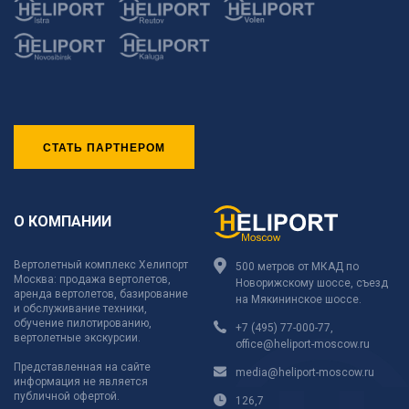
СТАТЬ ПАРТНЕРОМ
О КОМПАНИИ
Вертолетный комплекс Хелипорт
500 метров от МКАД по
Москва: продажа вертолетов,
Новорижскому шоссе, съезд
аренда вертолетов, базирование
на Мякининское шоссе.
и обслуживание техники,
обучение пилотированию,
+7 (495) 77-000-77
,
вертолетные экскурсии.
office@heliport-moscow.ru
Представленная на сайте
media@heliport-moscow.ru
информация не является
публичной офертой.
126,7