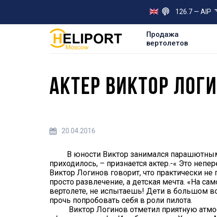
126.7 — AIP
Продажа
вертолетов
АКТЕР ВИКТОР ЛОГ
20.04.2016
В юности Виктор занимался парашютным сп
приходилось, – признается актер.-« Это неп
Виктор Логинов говорит, что практически не 
просто развлечение, а детская мечта. «На сам
вертолете, не испытаешь! Дети в большом вос
прочь попробовать себя в роли пилота.
Виктор Логинов отметил приятную атмосфер