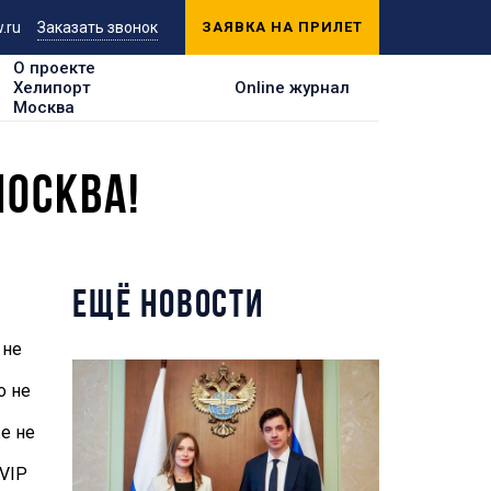
.ru
Заказать звонок
ЗАЯВКА НА ПРИЛЕТ
О проекте
Хелипорт
Online журнал
Москва
МОСКВА!
ЕЩЁ НОВОСТИ
 не
о не
же не
VIP