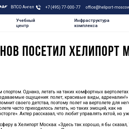
ВПСО Ангел
+7 (495) 77-000-77
office@heliport-moscow
Учебный
Инфраструктура
центр
комплекса
ИНОВ ПОСЕТИЛ ХЕЛИПОРТ 
ортом. Однако, летать на таких комфортных вертолетах
ередаваемые ощущения: полет, красивые виды, адреналин!»
помнит своего детства, поэтому полет на вертолете для нег
олете часто приходилось летать, но таких эмоций, как на
торге». Актер рассказал, что любит управлять яхтой, но у
у в Хелипорт Москва: «Здесь так хорошо, я бы сказал, 