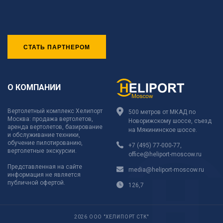
СТАТЬ ПАРТНЕРОМ
О КОМПАНИИ
Вертолетный комплекс Хелипорт
500 метров от МКАД по
Москва: продажа вертолетов,
Новорижскому шоссе, съезд
аренда вертолетов, базирование
на Мякининское шоссе.
и обслуживание техники,
обучение пилотированию,
+7 (495) 77-000-77
,
вертолетные экскурсии.
office@heliport-moscow.ru
Представленная на сайте
media@heliport-moscow.ru
информация не является
публичной офертой.
126,7
2026 ООО "ХЕЛИПОРТ СТК"