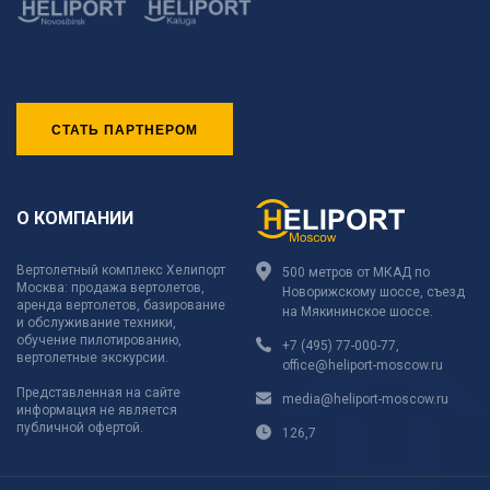
СТАТЬ ПАРТНЕРОМ
О КОМПАНИИ
Вертолетный комплекс Хелипорт
500 метров от МКАД по
Москва: продажа вертолетов,
Новорижскому шоссе, съезд
аренда вертолетов, базирование
на Мякининское шоссе.
и обслуживание техники,
обучение пилотированию,
+7 (495) 77-000-77
,
вертолетные экскурсии.
office@heliport-moscow.ru
Представленная на сайте
media@heliport-moscow.ru
информация не является
публичной офертой.
126,7