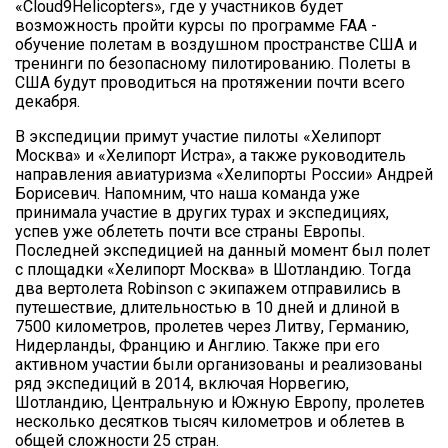
«Cloud9Helicopters», где у участников будет
возможность пройти курсы по программе FAA -
обучение полетам в воздушном пространстве США и
тренинги по безопасному пилотированию. Полеты в
США будут проводиться на протяжении почти всего
декабря.
В экспедиции примут участие пилоты «Хелипорт
Москва» и «Хелипорт Истра», а также руководитель
направления авиатуризма «Хелипорты России» Андрей
Борисевич. Напомним, что наша команда уже
принимала участие в других турах и экспедициях,
успев уже облететь почти все страны Европы.
Последней экспедицией на данный момент был полет
с площадки «Хелипорт Москва» в Шотландию. Тогда
два вертолета Robinson с экипажем отправились в
путешествие, длительностью в 10 дней и длиной в
7500 километров, пролетев через Литву, Германию,
Нидерланды, Францию и Англию. Также при его
активном участии были организованы и реализованы
ряд экспедиций в 2014, включая Норвегию,
Шотландию, Центральную и Южную Европу, пролетев
несколько десятков тысяч километров и облетев в
общей сложности 25 стран.