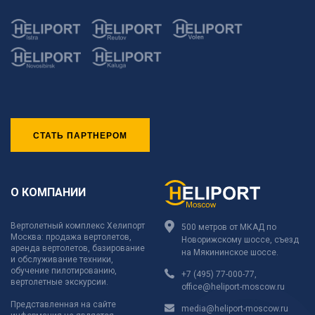
СТАТЬ ПАРТНЕРОМ
О КОМПАНИИ
Вертолетный комплекс Хелипорт
500 метров от МКАД по
Москва: продажа вертолетов,
Новорижскому шоссе, съезд
аренда вертолетов, базирование
на Мякининское шоссе.
и обслуживание техники,
обучение пилотированию,
+7 (495) 77-000-77
,
вертолетные экскурсии.
office@heliport-moscow.ru
Представленная на сайте
media@heliport-moscow.ru