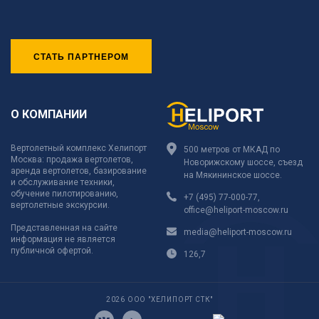
СТАТЬ ПАРТНЕРОМ
О КОМПАНИИ
Вертолетный комплекс Хелипорт
500 метров от МКАД по
Москва: продажа вертолетов,
Новорижскому шоссе, съезд
аренда вертолетов, базирование
на Мякининское шоссе.
и обслуживание техники,
обучение пилотированию,
+7 (495) 77-000-77
,
вертолетные экскурсии.
office@heliport-moscow.ru
Представленная на сайте
media@heliport-moscow.ru
информация не является
публичной офертой.
126,7
2026 ООО "ХЕЛИПОРТ СТК"