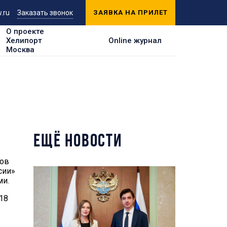
.ru
Заказать звонок
ЗАЯВКА НА ПРИЛЕТ
О проекте
Хелипорт
Online журнал
Москва
ЕЩЁ НОВОСТИ
ров
сии»
ми.
18
в