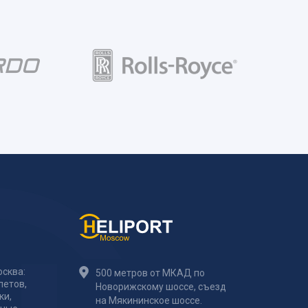
сква:
500 метров от МКАД по
летов,
Новорижскому шоссе, съезд
ки,
на Мякининское шоссе.