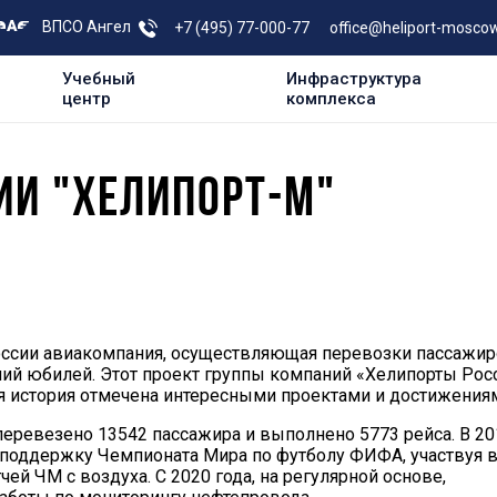
ВПСО Ангел
+7 (495) 77-000-77
office@heliport-moscow
Учебный
Инфраструктура
центр
комплекса
ИИ "ХЕЛИПОРТ-М"
России авиакомпания, осуществляющая перевозки пассажи
тний юбилей. Этот проект группы компаний «Хелипорты Рос
я история отмечена интересными проектами и достижения
перевезено 13542 пассажира и выполнено 5773 рейса. В 20
 поддержку Чемпионата Мира по футболу ФИФА, участвуя 
й ЧМ с воздуха. С 2020 года, на регулярной основе,