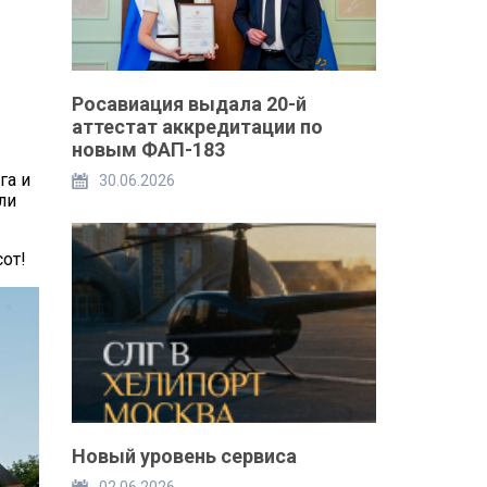
Росавиация выдала 20-й
аттестат аккредитации по
новым ФАП-183
га и
30.06.2026
ли
от!
Новый уровень сервиса