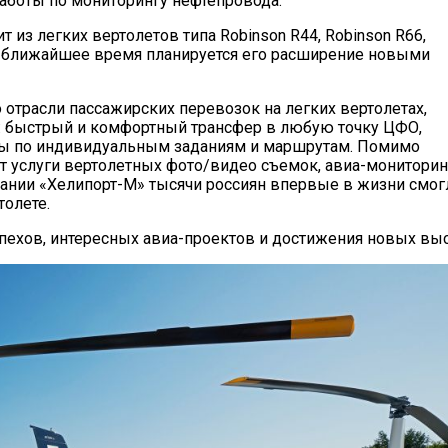
боты по мониторингу нефтепровода.
из легких вертолетов типа Robinson R44, Robinson R66,
 и в ближайшее время планируется его расширение новыми
отрасли пассажирских перевозок на легких вертолетах,
 быстрый и комфортный трансфер в любую точку ЦФО,
ты по индивидуальным заданиям и маршрутам. Помимо
т услуги вертолетных фото/видео съемок, авиа-мониторин
ании «Хелипорт-М» тысячи россиян впервые в жизни смог
толете.
ехов, интересных авиа-проектов и достижения новых выс