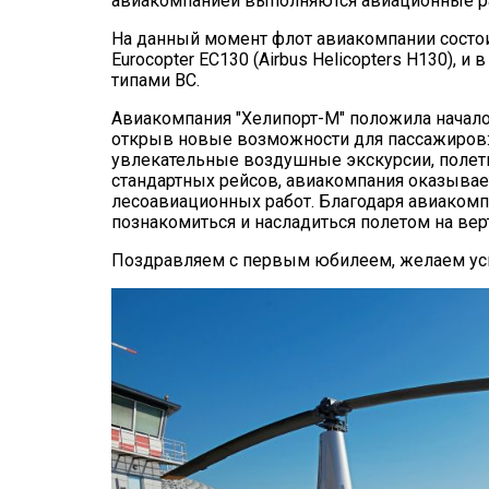
авиакомпанией выполняются авиационные ра
На данный момент флот авиакомпании состоит 
Eurocopter EC130 (Airbus Helicopters H130),
типами ВС.
Авиакомпания "Хелипорт-М" положила начало 
открыв новые возможности для пассажиров:
увлекательные воздушные экскурсии, поле
стандартных рейсов, авиакомпания оказывае
лесоавиационных работ. Благодаря авиакомп
познакомиться и насладиться полетом на вер
Поздравляем с первым юбилеем, желаем усп