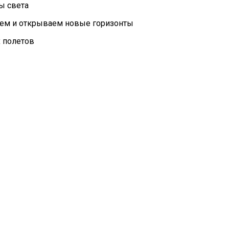
ы света
уем и открываем новые горизонты
х полетов