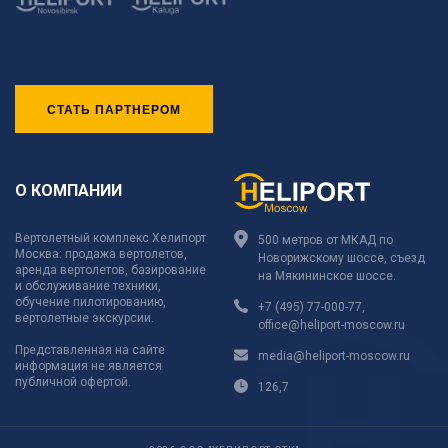
СТАТЬ ПАРТНЕРОМ
О КОМПАНИИ
Вертолетный комплекс Хелипорт
500 метров от МКАД по
Москва: продажа вертолетов,
Новорижскому шоссе, съезд
аренда вертолетов, базирование
на Мякининское шоссе.
и обслуживание техники,
обучение пилотированию,
+7 (495) 77-000-77
,
вертолетные экскурсии.
office@heliport-moscow.ru
Представленная на сайте
media@heliport-moscow.ru
информация не является
публичной офертой.
126,7