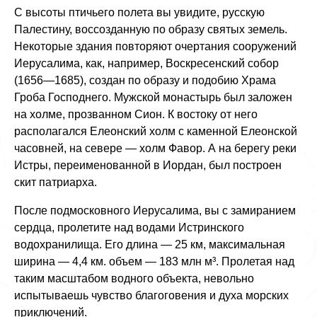
С высоты птичьего полета вы увидите, русскую
Палестину, воссозданную по образу святых земель.
Некоторые здания повторяют очертания сооружений
Иерусалима, как, например, Воскресенский собор
(1656—1685), создан по образу и подобию Храма
Гроба Господнего. Мужской монастырь был заложен
на холме, прозванном Сион. К востоку от него
располагался Елеонский холм с каменной Елеонской
часовней, на севере — холм Фавор. А на берегу реки
Истры, переименованной в Иордан, был построен
скит патриарха.
После подмосковного Иерусалима, вы с замиранием
сердца, пролетите над водами Истринского
водохранилища. Его длина — 25 км, максимальная
ширина — 4,4 км. объем — 183 млн м³. Пролетая над
таким масштабом водного объекта, невольно
испытываешь чувство благоговения и духа морских
приключений.