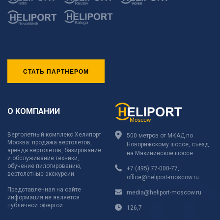
СТАТЬ ПАРТНЕРОМ
О КОМПАНИИ
Вертолетный комплекс Хелипорт
500 метров от МКАД по
Москва: продажа вертолетов,
Новорижскому шоссе, съезд
аренда вертолетов, базирование
на Мякининское шоссе.
и обслуживание техники,
обучение пилотированию,
+7 (495) 77-000-77
,
вертолетные экскурсии.
office@heliport-moscow.ru
Представленная на сайте
media@heliport-moscow.ru
информация не является
публичной офертой.
126,7