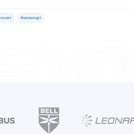
ртолет
#хелипорт