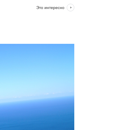
Это интересно
#топливо
#туризм
#авиакомпания