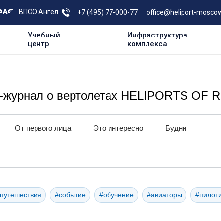
ВПСО Ангел
+7 (495) 77-000-77
office@heliport-moscow
Учебный
Инфраструктура
центр
комплекса
e-журнал о вертолетах HELIPORTS OF 
От первого лица
Это интересно
Будни
путешествия
#событие
#обучение
#авиаторы
#пилот
порт #авиация #гсм #авиакеросин #robinson #путешествия
#ави