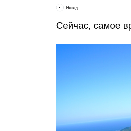
Назад
#полет авиация хелипорт
#авиация в
Сейчас, самое в