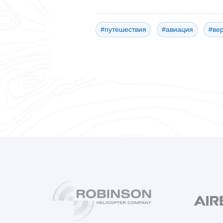
#путешествия
#авиация
#ве