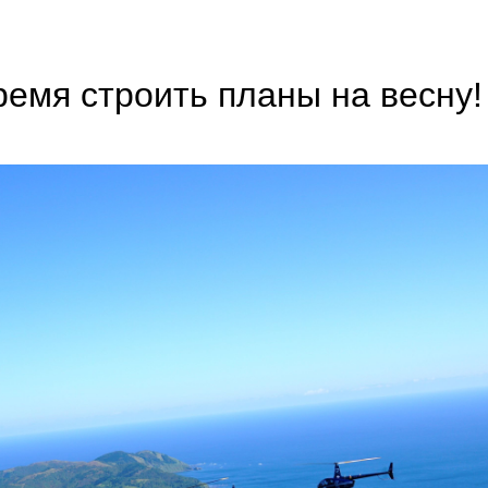
ертолет хелипорт
#авиация авиаторы хелипорт
#съемки
ремя строить планы на весну!