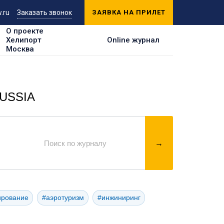
.ru
Заказать звонок
ЗАЯВКА НА ПРИЛЕТ
О проекте
Хелипорт
Online журнал
Москва
RUSSIA
ирование
#аэротуризм
#инжиниринг
ация хелипорт пилот авиакомпания