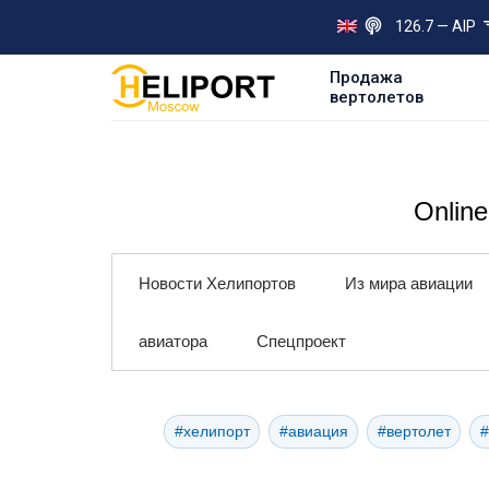
126.7 — AIP
Продажа
вертолетов
Onlin
Новости Хелипортов
Из мира авиации
авиатора
Спецпроект
#хелипорт
#авиация
#вертолет
#
#интервью
#маршруты
##хели