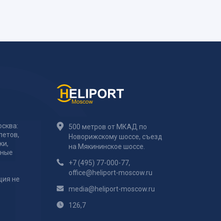
сква:
500 метров от МКАД по
летов,
Новорижскому шоссе, съезд
ки,
на Мякининское шоссе.
тные
+7 (495) 77-000-77
,
office@heliport-moscow.ru
ция не
media@heliport-moscow.ru
126,7