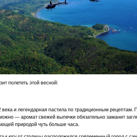
оит полететь этой весной:
2 века и легендарная пастила по традиционным рецептам. 
можно — аромат свежей выпечки обязательно заманит заглян
ающей природой чуть больше часа.
ета к югу от столицы расположился современный город с са