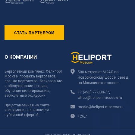
СТАТЬ ПАРТНЕРОМ
О КОМПАНИИ
Вертолетный комплекс Хелипорт
500 метров от МКАД по
Москва: продажа вертолетов,
Новорижскому шоссе, съезд
аренда вертолетов, базирование
на Мякининское шоссе.
и обслуживание техники,
обучение пилотированию,
+7 (495) 77-000-77
,
вертолетные экскурсии.
office@heliport-moscow.ru
Представленная на сайте
media@heliport-moscow.ru
информация не является
публичной офертой.
126,7