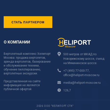
СТАТЬ ПАРТНЕРОМ
О КОМПАНИИ
Вертолетный комплекс Хелипорт
500 метров от МКАД по
Москва: продажа вертолетов,
Новорижскому шоссе, съезд
аренда вертолетов, базирование
на Мякининское шоссе.
и обслуживание техники,
обучение пилотированию,
+7 (495) 77-000-77
,
вертолетные экскурсии.
office@heliport-moscow.ru
Представленная на сайте
media@heliport-moscow.ru
информация не является
публичной офертой.
126,7
2026 ООО "ХЕЛИПОРТ СТК"